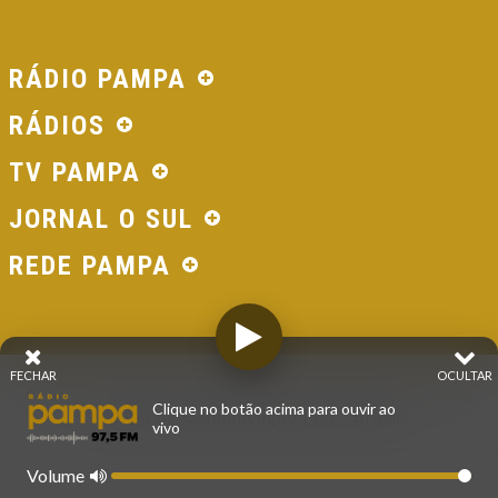
RÁDIO PAMPA
RÁDIOS
TV PAMPA
JORNAL O SUL
REDE PAMPA
FECHAR
OCULTAR
© 2026 - Direitos Reservados - Rádio Pampa - Rede
Clique no botão acima para ouvir ao
Pampa de Comunicação | RS - Brasil.
vivo
Volume