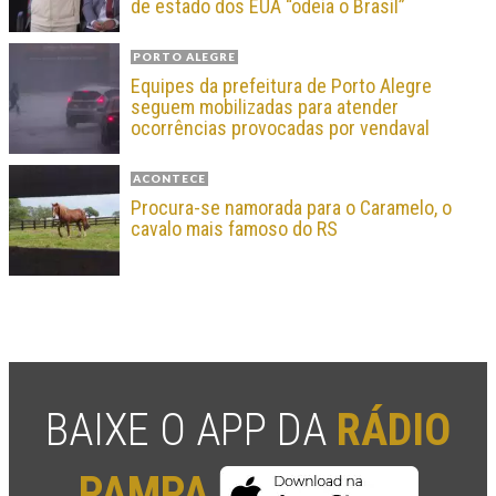
de estado dos EUA “odeia o Brasil”
PORTO ALEGRE
Equipes da prefeitura de Porto Alegre
seguem mobilizadas para atender
ocorrências provocadas por vendaval
ACONTECE
Procura-se namorada para o Caramelo, o
cavalo mais famoso do RS
BAIXE O APP DA
RÁDIO
PAMPA