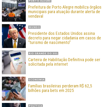
PORTO ALEGRE
Prefeitura de Porto Alegre mobiliza órgãos
municipais para atuação durante alerta de
vendaval
MUNDO
Presidente dos Estados Unidos assina
decreto para negar cidadania em casos de
“turismo de nascimento”
RIO GRANDE DO SUL
Carteira de Habilitação Definitiva pode ser
solicitada pela internet
ECONOMIA
Famílias brasileiras perderam R$ 62,5
bilhões para bets em 2025
POLÍTICA