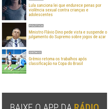
Lula sanciona lei que endurece penas por
violência sexual contra crianças e
adolescentes
POLÍTICA
Ministro Flávio Dino pede vista e suspende o
julgamento do Supremo sobre jogos de azar
GRÊMIO
Grêmio retoma os trabalhos após
classificação na Copa do Brasil
BAIXE O APP DA
RÁDIO