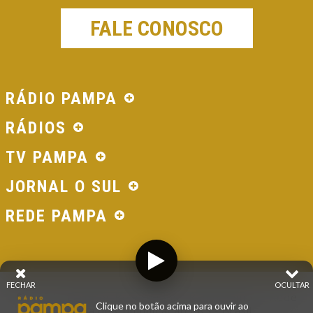
FALE CONOSCO
RÁDIO PAMPA
RÁDIOS
TV PAMPA
JORNAL O SUL
REDE PAMPA
FECHAR
OCULTAR
© 2026 - Direitos Reservados - Rádio Pampa - Rede
Clique no botão acima para ouvir ao
Pampa de Comunicação | RS - Brasil.