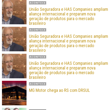
ACONTECE
União Seguradora e HAS Companies ampliam
aliança internacional e preparam nova
geração de produtos para o mercado
brasileiro
ACONTECE
União Seguradora e HAS Companies ampliam
aliança internacional e preparam nova
geração de produtos para o mercado
brasileiro
ACONTECE
União Seguradora e HAS Companies ampliam
aliança internacional e preparam nova
geração de produtos para o mercado
brasileiro
ACONTECE
MG Motor chega ao RS com DRSUL