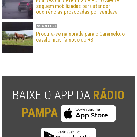
Equipes da prefeitura de Porto Alegre
seguem mobilizadas para atender
ocorrências provocadas por vendaval
ACONTECE
Procura-se namorada para o Caramelo, o
cavalo mais famoso do RS
BAIXE O APP DA
RÁDIO
PAMPA