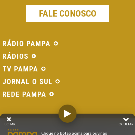
FALE CONOSCO
RÁDIO PAMPA
RÁDIOS
TV PAMPA
JORNAL O SUL
REDE PAMPA
FECHAR
OCULTAR
© 2026 - Direitos Reservados - Rádio Pampa - Rede
Clique no botão acima para ouvir ao
Pampa de Comunicação | RS - Brasil.