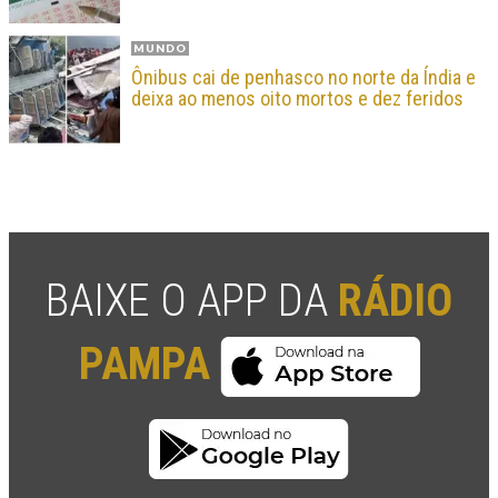
MUNDO
Ônibus cai de penhasco no norte da Índia e
deixa ao menos oito mortos e dez feridos
BAIXE O APP DA
RÁDIO
PAMPA