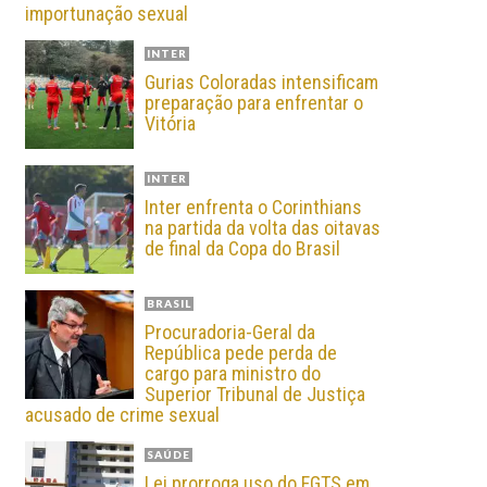
importunação sexual
INTER
Gurias Coloradas intensificam
preparação para enfrentar o
Vitória
INTER
Inter enfrenta o Corinthians
na partida da volta das oitavas
de final da Copa do Brasil
BRASIL
Procuradoria-Geral da
República pede perda de
cargo para ministro do
Superior Tribunal de Justiça
acusado de crime sexual
SAÚDE
Lei prorroga uso do FGTS em