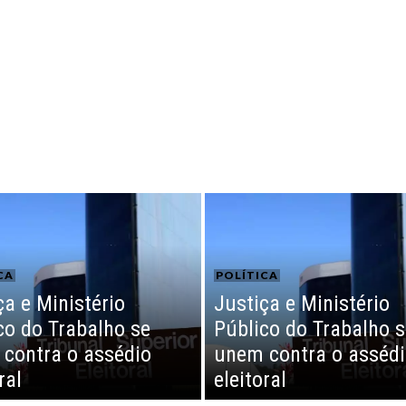
CA
POLÍTICA
ça e Ministério
Justiça e Ministério
co do Trabalho se
Público do Trabalho s
contra o assédio
unem contra o asséd
ral
eleitoral