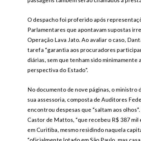
passagens também serão chamados a presta
O despacho foi proferido após representaçõ
Parlamentares que apontavam supostas irre
Operação Lava Jato. Ao avaliar o caso, Dan
tarefa “garantia aos procuradores participa
diárias, sem que tenham sido minimamente an
perspectiva do Estado”.
No documento de nove páginas, o ministro 
sua assessoria, composta de Auditores Fed
encontrou despesas que “saltam aos olhos”.
Castor de Mattos, “que recebeu R$ 387 mil e
em Curitiba, mesmo residindo naquela capita
“oficialmente lotado em São Paulo, mas cas