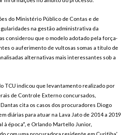
r informações no âmbito do processo.
es do Ministério Público de Contas e de
gularidades na gestão administrativa da
tas considerou que o modelo adotado pela força-
ntes o auferimento de vultosas somas a título de
alisadas alternativas mais interessantes sob a
do TCU indicou que levantamento realizado por
erais de Controle Externo concursados,
 Dantas cita os casos dos procuradores Diogo
m diárias para atuar na Lava Jato de 2014 a 2019
l à época”, e Orlando Martello Junior,
ado com uma procuradora residente em Curitiba’,