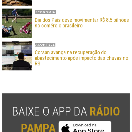
ECONOMIA
Dia dos Pais deve movimentar R$ 8,5 bilhões
no comércio brasileiro
ACONTECE
Corsan avança na recuperação do
abastecimento após impacto das chuvas no
RS
BAIXE O APP DA
RÁDIO
PAMPA