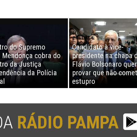
CA
POLÍTICA
tro do Supremo
Candidato à vice-
 Mendonça cobra do
presidente na chapa 
tro da Justiça
Flávio Bolsonaro quer
endência da Polícia
provar que não come
al
estupro
 DA
RÁDIO PAMPA