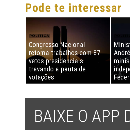
Pode te interessar
POLÍTICA
POLÍTI
Congresso Nacional
Minis
retoma trabalhos com 87
André
vetos presidenciais
minis
travando a pauta de
indep
votações
Feder
BAIXE O APP