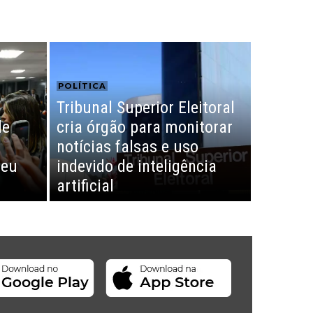
POLÍTICA
Tribunal Superior Eleitoral
de
cria órgão para monitorar
notícias falsas e uso
teu
indevido de inteligência
artificial