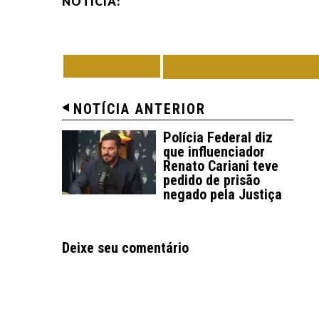
NOTÍCIA:
VOLTAR
TODAS DE POLÍT
NOTÍCIA ANTERIOR
Polícia Federal diz
que influenciador
Renato Cariani teve
pedido de prisão
negado pela Justiça
Deixe seu comentário