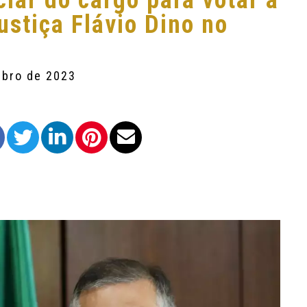
ciar do cargo para votar a
ustiça Flávio Dino no
mbro de 2023