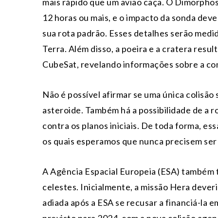
mais rápido que um avião caça. O Dimorphos
12 horas ou mais, e o impacto da sonda dev
sua rota padrão. Esses detalhes serão medi
Terra. Além disso, a poeira e a cratera resu
CubeSat, revelando informações sobre a co
Não é possível afirmar se uma única colisão 
asteroide. Também há a possibilidade de a ro
contra os planos iniciais. De toda forma, ess
os quais esperamos que nunca precisem ser 
A Agência Espacial Europeia (ESA) também t
celestes. Inicialmente, a missão Hera dever
adiada após a ESA se recusar a financiá-la e