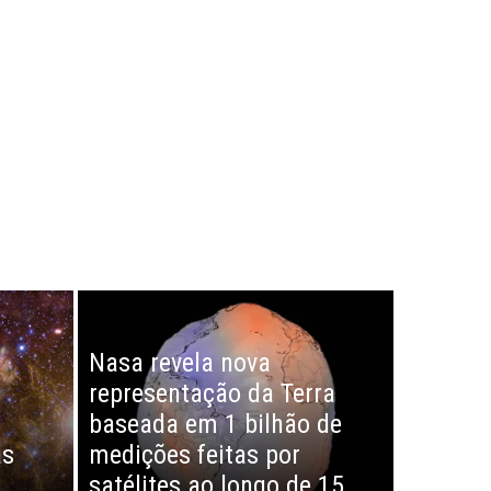
CIÊNCIA
Nasa revela nova
representação da Terra
baseada em 1 bilhão de
as
medições feitas por
satélites ao longo de 15