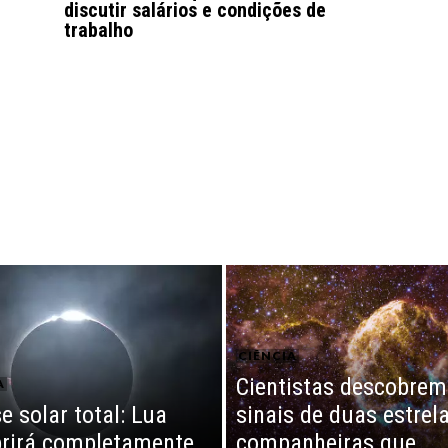
discutir salários e condições de
trabalho
CIÊNCIA
Cientistas descobrem
A
e solar total: Lua
sinais de duas estrel
rirá completamente
companheiras que