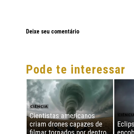
Deixe seu comentário
Pode te interessar
CIÊNCIA
Cientistas americanos
CIÊNCI
criam drones capazes de
Eclips
filmar tornados por dentro
encob