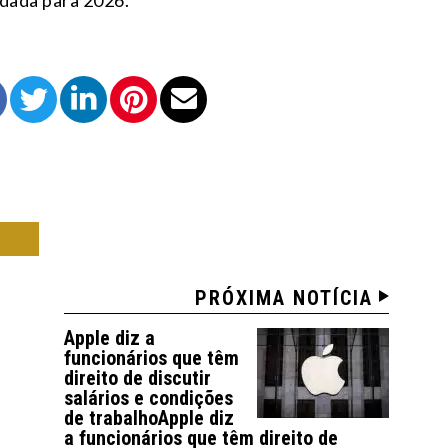
ndada para 2026.
IA
PRÓXIMA NOTÍCIA
Apple diz a
funcionários que têm
direito de discutir
salários e condições
de trabalhoApple diz
a funcionários que têm direito de