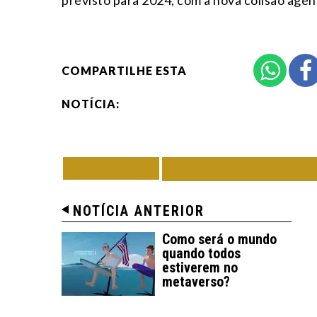
previsto para 2024, com a nova colisão age
COMPARTILHE ESTA
NOTÍCIA:
VOLTAR
TODAS DE CIÊNC
NOTÍCIA ANTERIOR
Como será o mundo
quando todos
estiverem no
metaverso?