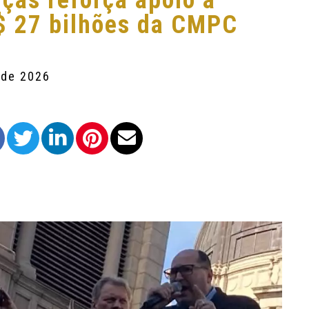
nças reforça apoio a
$ 27 bilhões da CMPC
 de 2026