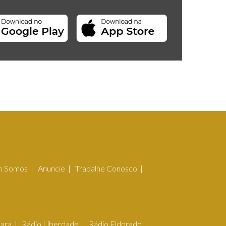
 Somos
Anuncie
Trabalhe Conosco
çara
Rádio Liberdade
Rádio Eldorado