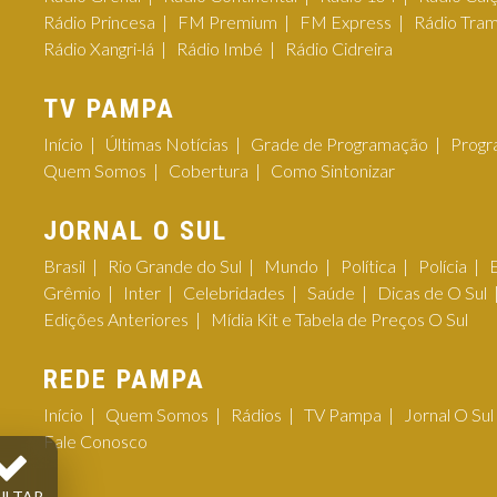
Rádio Princesa
FM Premium
FM Express
Rádio Tra
Rádio Xangri-lá
Rádio Imbé
Rádio Cidreira
TV PAMPA
Início
Últimas Notícias
Grade de Programação
Progr
Quem Somos
Cobertura
Como Sintonizar
JORNAL O SUL
Brasil
Rio Grande do Sul
Mundo
Política
Polícia
Grêmio
Inter
Celebridades
Saúde
Dicas de O Sul
Edições Anteriores
Mídia Kit e Tabela de Preços O Sul
REDE PAMPA
Início
Quem Somos
Rádios
TV Pampa
Jornal O Sul
Fale Conosco
ULTAR