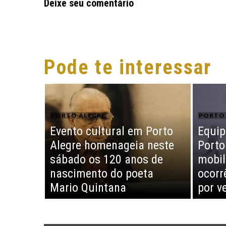
Deixe seu comentário
Pode te interessar
PORTO ALEGRE
PORTO 
Evento cultural em Porto
Equip
Alegre homenageia neste
Porto
sábado os 120 anos de
mobil
nascimento do poeta
ocorr
Mario Quintana
por v