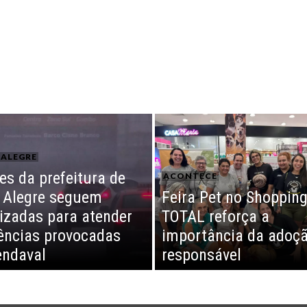
ALEGRE
es da prefeitura de
ACONTECE
 Alegre seguem
Feira Pet no Shoppin
izadas para atender
TOTAL reforça a
ências provocadas
importância da adoç
endaval
responsável