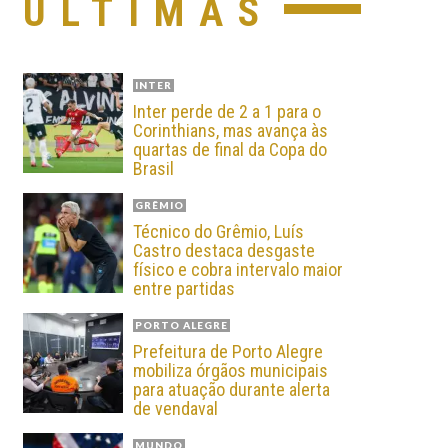
ÚLTIMAS
INTER
Inter perde de 2 a 1 para o
Corinthians, mas avança às
quartas de final da Copa do
Brasil
GRÊMIO
Técnico do Grêmio, Luís
Castro destaca desgaste
físico e cobra intervalo maior
entre partidas
PORTO ALEGRE
Prefeitura de Porto Alegre
mobiliza órgãos municipais
para atuação durante alerta
de vendaval
MUNDO