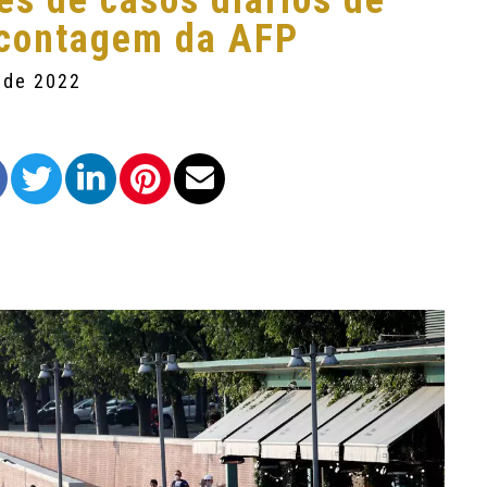
s de casos diários de
 contagem da AFP
o de 2022