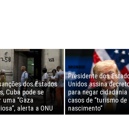
MUNDO
Presidente dos Estad
O
anções dos Estados
Unidos assina decret
s, Cuba pode se
para negar cidadania
r uma “Gaza
casos de “turismo de
ciosa”, alerta a ONU
nascimento”