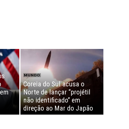
os
MUNDO
o
Coreia do Sul acusa o
 em
Norte de lançar “projétil
não identificado” em
direção ao Mar do Japão