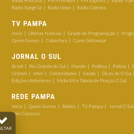
Rádio Princesa
FM Premium
FM Express
Rádio Tra
Rádio Xangri-lá
Rádio Imbé
Rádio Cidreira
TV PAMPA
Início
Últimas Notícias
Grade de Programação
Progr
Quem Somos
Cobertura
Como Sintonizar
JORNAL O SUL
Brasil
Rio Grande do Sul
Mundo
Política
Polícia
Grêmio
Inter
Celebridades
Saúde
Dicas de O Sul
Edições Anteriores
Mídia Kit e Tabela de Preços O Sul
REDE PAMPA
Início
Quem Somos
Rádios
TV Pampa
Jornal O Sul
Fale Conosco
ULTAR