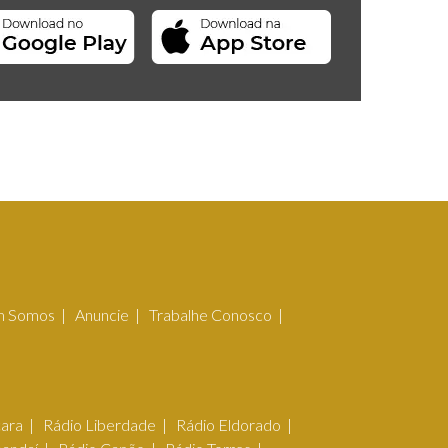
 Somos
Anuncie
Trabalhe Conosco
çara
Rádio Liberdade
Rádio Eldorado