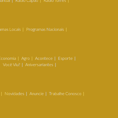
mandaí
Rádio Capão
Rádio Torres
amas Locais
Programas Nacionais
Economia
Agro
Acontece
Esporte
Você Viu?
Aniversariantes
Novidades
Anuncie
Trabalhe Conosco