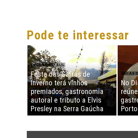
Pode te interessar
DICAS DE O SUL
Festa das Safras de
DICAS D
Inverno terá vinhos
No Di
premiados, gastronomia
reúne
autoral e tributo a Elvis
gastr
Presley na Serra Gaúcha
Porto