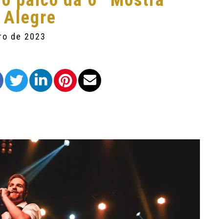
no palco da 6º Mostra
o Alegre
ro de 2023