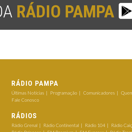
 DA
RÁDIO PAMPA
RÁDIO PAMPA
Últimas Notícias
Programação
Comunicadores
Quem
Fale Conosco
RÁDIOS
Rádio Grenal
Rádio Continental
Rádio 104
Rádio Cai