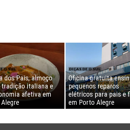
E O SUL
DICAS DE O SUL
a dos Pais, almoço
Oficina gratuita ensi
 tradição italiana e
pequenos reparos
onomia afetiva em
elétricos para pais e f
 Alegre
em Porto Alegre