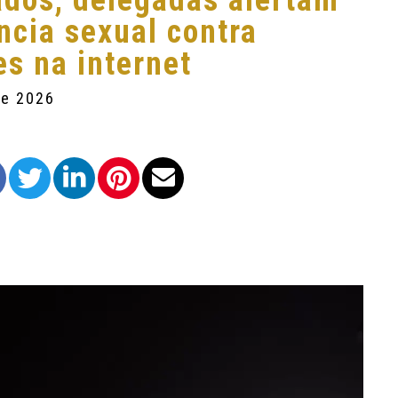
dos, delegadas alertam
ncia sexual contra
es na internet
de 2026