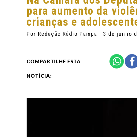
Na Câmara dos Deputa
para aumento da violê
crianças e adolescent
Por
Redação Rádio Pampa
| 3 de junho 
COMPARTILHE ESTA
NOTÍCIA: