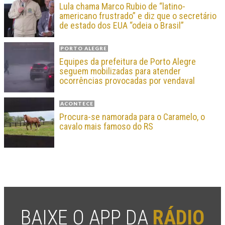
Lula chama Marco Rubio de “latino-
americano frustrado” e diz que o secretário
de estado dos EUA “odeia o Brasil”
PORTO ALEGRE
Equipes da prefeitura de Porto Alegre
seguem mobilizadas para atender
ocorrências provocadas por vendaval
ACONTECE
Procura-se namorada para o Caramelo, o
cavalo mais famoso do RS
BAIXE O APP DA
RÁDIO