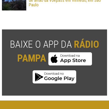
de avião da Voepass em Vinhedo, em São
Paulo
BAIXE O APP DA
RÁDIO
PAMPA