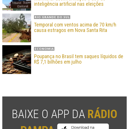
inteligência artificial nas eleições
RIO GRANDE DO SUL
Temporal com ventos acima de 70 km/h
causa estragos em Nova Santa Rita
ECONOMIA
Poupança no Brasil tem saques líquidos de
R$ 7,1 bilhões em julho
BAIXE O APP DA
RÁDIO