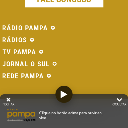
RÁDIO PAMPA
RÁDIOS
TV PAMPA
JORNAL O SUL
REDE PAMPA
FECHAR
OCULTAR
© 2026 - Direitos Reservados - Rádio Pampa - Rede
Clique no botão acima para ouvir ao
Pampa de Comunicação | RS - Brasil.
vivo