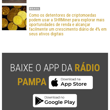
BRASIL
Como os detentores de criptomoedas
podem usar a SHRMiner para explorar mais
oportunidades de renda e alcançar
facilmente um crescimento diário de 4% em
seus ativos digitais
BAIXE O APP DA
RÁDIO
PAMPA