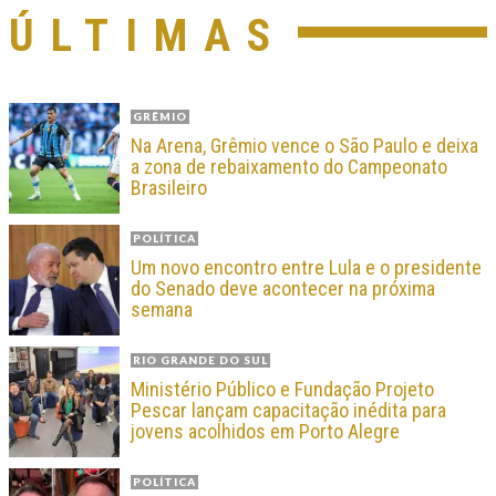
ÚLTIMAS
GRÊMIO
Na Arena, Grêmio vence o São Paulo e deixa
a zona de rebaixamento do Campeonato
Brasileiro
POLÍTICA
Um novo encontro entre Lula e o presidente
do Senado deve acontecer na próxima
semana
RIO GRANDE DO SUL
Ministério Público e Fundação Projeto
Pescar lançam capacitação inédita para
jovens acolhidos em Porto Alegre
POLÍTICA