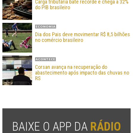
Carga tributária bate recorde e chega a 32%
do PIB brasileiro
ECONOMIA
Dia dos Pais deve movimentar R$ 8,5 bilhões
no comércio brasileiro
ACONTECE
Corsan avança na recuperação do
abastecimento após impacto das chuvas no
RS
BAIXE O APP DA
RÁDIO