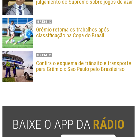
julgamento do Supremo sobre jogos de azar
GRÊMIO
Grêmio retoma os trabalhos após
classificação na Copa do Brasil
GRÊMIO
Confira o esquema de trânsito e transporte
para Grêmio x São Paulo pelo Brasileirão
BAIXE O APP DA
RÁDIO