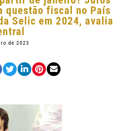
partir de janeiro? Juros
a questão fiscal no País
da Selic em 2024, avalia
entral
bro de 2023