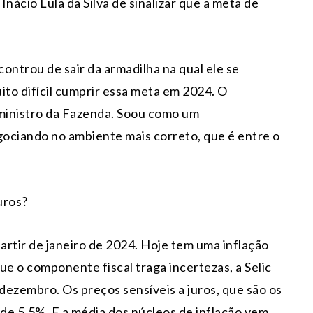
 Inácio Lula da Silva de sinalizar que a meta de
ntrou de sair da armadilha na qual ele se
ito difícil cumprir essa meta em 2024. O
 ministro da Fazenda. Soou como um
gociando no ambiente mais correto, que é entre o
uros?
artir de janeiro de 2024. Hoje tem uma inflação
e o componente fiscal traga incertezas, a Selic
 dezembro. Os preços sensíveis a juros, que são os
, de 5,5%. E a média dos núcleos de inflação vem