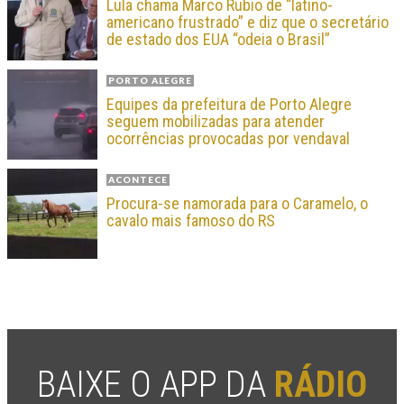
Lula chama Marco Rubio de “latino-
americano frustrado” e diz que o secretário
de estado dos EUA “odeia o Brasil”
PORTO ALEGRE
Equipes da prefeitura de Porto Alegre
seguem mobilizadas para atender
ocorrências provocadas por vendaval
ACONTECE
Procura-se namorada para o Caramelo, o
cavalo mais famoso do RS
BAIXE O APP DA
RÁDIO