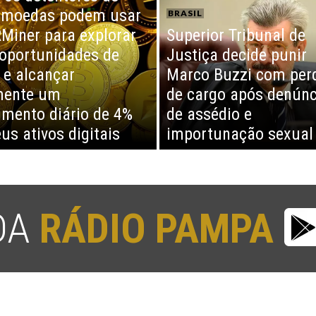
omoedas podem usar
BRASIL
Miner para explorar
Superior Tribunal de
oportunidades de
Justiça decide punir
 e alcançar
Marco Buzzi com per
mente um
de cargo após denúnc
imento diário de 4%
de assédio e
us ativos digitais
importunação sexual
 DA
RÁDIO PAMPA