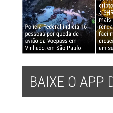
cript
a SHR
mais 
BRASIL
Polícia Federal indicia 16
renda
pessoas por queda de
facil
avião da Voepass em
cresc
Vinhedo, em São Paulo
em se
BAIXE O APP