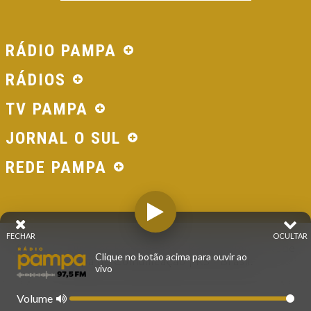
RÁDIO PAMPA
RÁDIOS
TV PAMPA
JORNAL O SUL
REDE PAMPA
FECHAR
OCULTAR
© 2026 - Direitos Reservados - Rádio Pampa - Rede
Clique no botão acima para ouvir ao
Pampa de Comunicação | RS - Brasil.
vivo
Volume