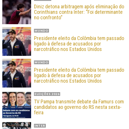
Diniz detona arbitragem após eliminação do
Corinthians contra Inter: “Foi determinante
no confronto”
MUNDO
Presidente eleito da Colômbia tem passado
ligado à defesa de acusados por
narcotráfico nos Estados Unidos
MUNDO
Presidente eleito da Colômbia tem passado
ligado à defesa de acusados por
narcotráfico nos Estados Unidos
ELEIÇÕES 2026
TV Pampa transmite debate da Famurs com
candidatos ao governo do RS nesta sexta-
feira
INTER