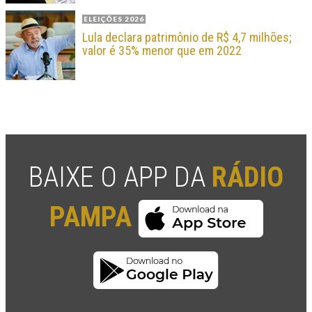
ELEIÇÕES 2026
Lula declara patrimônio de R$ 4,7 milhões;
valor é 35% menor que em 2022
BAIXE O APP DA
RÁDIO
PAMPA