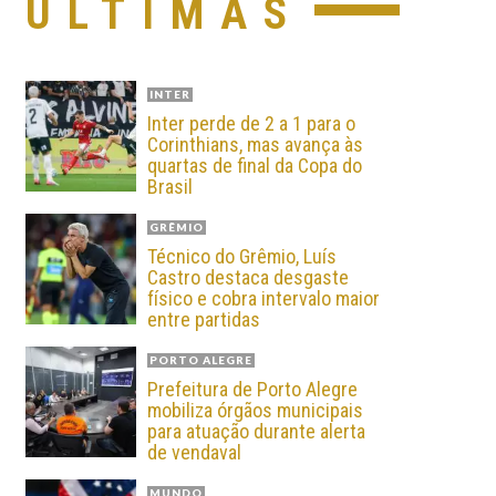
ÚLTIMAS
INTER
Inter perde de 2 a 1 para o
Corinthians, mas avança às
quartas de final da Copa do
Brasil
GRÊMIO
Técnico do Grêmio, Luís
Castro destaca desgaste
físico e cobra intervalo maior
entre partidas
PORTO ALEGRE
Prefeitura de Porto Alegre
mobiliza órgãos municipais
para atuação durante alerta
de vendaval
MUNDO