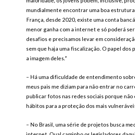
maioridade, os jovens podem, inclusive, pro
mundialmente encontrar uma boa estrutura l
França, desde 2020, existe uma conta bancár
menor ganha com a internet e só poderá ser
desafios e precisamos levar em consideração
sem que haja uma fiscalização. O papel dos p
a imagem deles.”
– Há uma dificuldade de entendimento sobre 
meus pais me diziam para não entrar no car
publicar fotos nas redes sociais porque não
hábitos para a proteção dos mais vulneráveis
– No Brasil, uma série de projetos busca me
internet. Qual caminho os legisladores daq