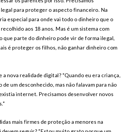
cessar os parentes por isso. Precisamos
egal para proteger o aspecto financeiro. Na
ia especial para onde vai todo o dinheiro que o
 recolhido aos 18 anos. Mas é um sistema com
 que parte do dinheiro pode vir de forma ilegal,
ais é proteger os filhos, não ganhar dinheiro com
a nova realidade digital? “Quando eu era criança,
ro de um desconhecido, mas não falavam para não
 existia internet. Precisamos desenvolver novos
.”
didas mais firmes de proteção a menores na
ui devem seguir? “Estou muito grato porque um