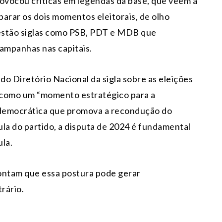
rovocou críticas em legendas da base, que veem a
rar os dois momentos eleitorais, de olho
estão siglas como PSB, PDT e MDB que
campanhas nas capitais.
do Diretório Nacional da sigla sobre as eleições
o como um “momento estratégico para a
e democrática que promova a recondução do
la do partido, a disputa de 2024 é fundamental
ula.
pontam que essa postura pode gerar
rário.