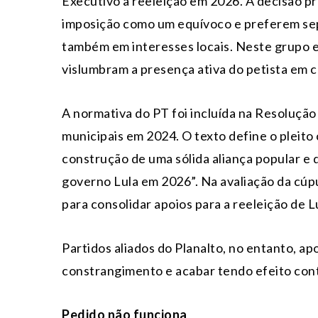
Executivo à reeleição em 2026. A decisão p
imposição como um equívoco e preferem sepa
também em interesses locais. Neste grupo 
vislumbram a presença ativa do petista em 
A normativa do PT foi incluída na Resolução 
municipais em 2024. O texto define o pleit
construção de uma sólida aliança popular 
governo Lula em 2026”. Na avaliação da cúpu
para consolidar apoios para a reeleição de L
Partidos aliados do Planalto, no entanto, a
constrangimento e acabar tendo efeito cont
Pedido não funciona