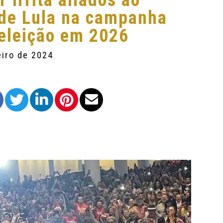
 irrita aliados ao
 de Lula na campanha
eeleição em 2026
eiro de 2024