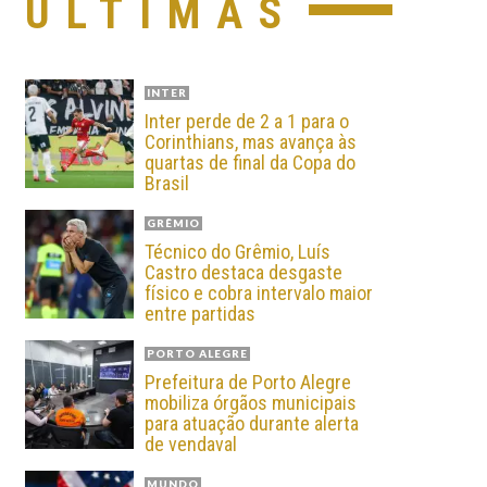
ÚLTIMAS
INTER
Inter perde de 2 a 1 para o
Corinthians, mas avança às
quartas de final da Copa do
Brasil
GRÊMIO
Técnico do Grêmio, Luís
Castro destaca desgaste
físico e cobra intervalo maior
entre partidas
PORTO ALEGRE
Prefeitura de Porto Alegre
mobiliza órgãos municipais
para atuação durante alerta
de vendaval
MUNDO