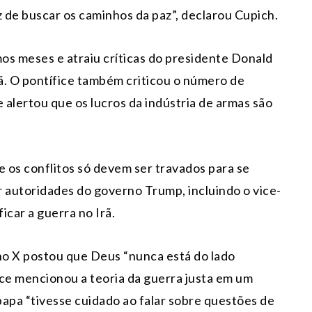
ez de buscar os caminhos da paz”, declarou Cupich.
os meses e atraiu críticas do presidente Donald
rã. O pontífice também criticou o número de
alertou que os lucros da indústria de armas são
ue os conflitos só devem ser travados para se
r autoridades do governo Trump, incluindo o vice-
icar a guerra no Irã.
a no X postou que Deus “nunca está do lado
ce mencionou a teoria da guerra justa em um
apa “tivesse cuidado ao falar sobre questões de