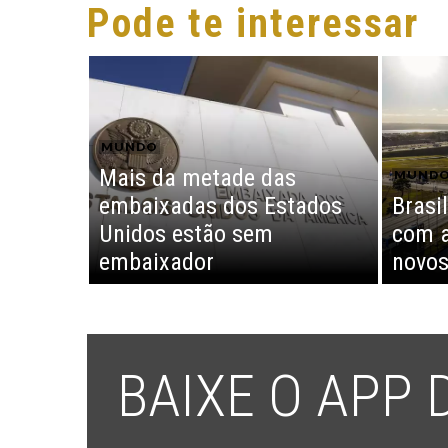
Pode te interessar
MUNDO
Mais da metade das
MUND
embaixadas dos Estados
Brasi
Unidos estão sem
com a
embaixador
novos
BAIXE O APP