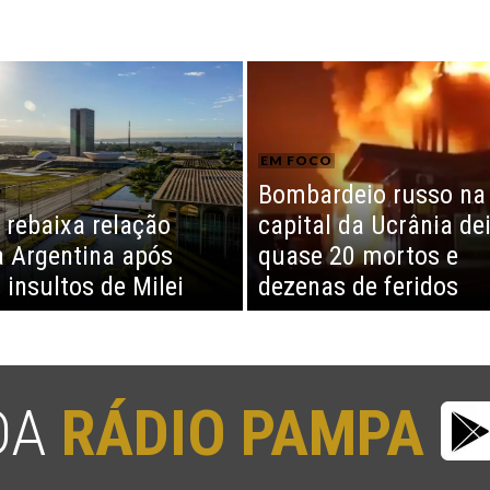
EM FOCO
Bombardeio russo na
O
l rebaixa relação
capital da Ucrânia de
 Argentina após
quase 20 mortos e
 insultos de Milei
dezenas de feridos
 DA
RÁDIO PAMPA