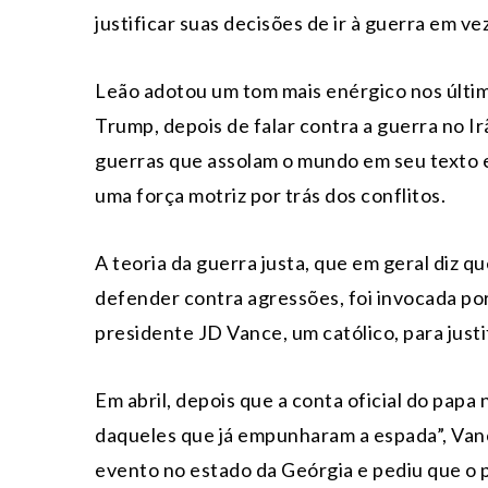
justificar suas decisões de ir à guerra em v
Leão adotou um tom mais enérgico nos últim
Trump, depois de falar contra a guerra no I
guerras que assolam o mundo em seu texto e 
uma força motriz por trás dos conflitos.
A teoria da guerra justa, que em geral diz q
defender contra agressões, foi invocada po
presidente JD Vance, um católico, para justif
Em abril, depois que a conta oficial do pap
daqueles que já empunharam a espada”, Van
evento no estado da Geórgia e pediu que o p