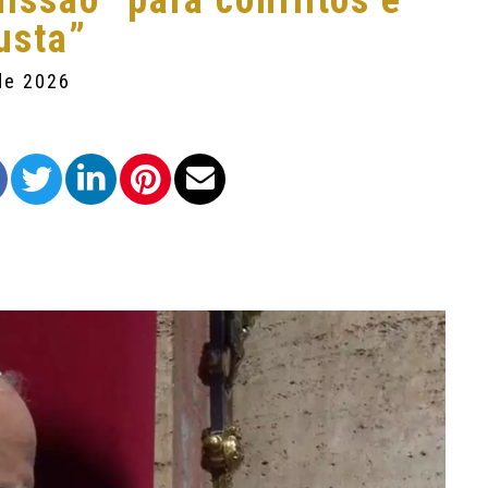
ssão” para conflitos e
justa”
de 2026