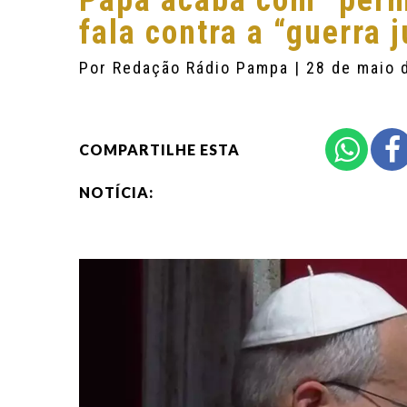
Papa acaba com “permi
fala contra a “guerra 
Por
Redação Rádio Pampa
| 28 de maio 
COMPARTILHE ESTA
NOTÍCIA: