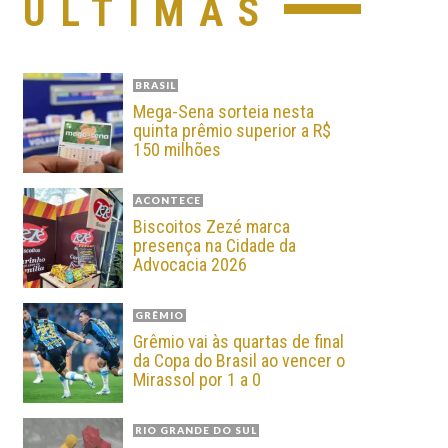
ÚLTIMAS
BRASIL
Mega-Sena sorteia nesta
quinta prêmio superior a R$
150 milhões
ACONTECE
Biscoitos Zezé marca
presença na Cidade da
Advocacia 2026
GRÊMIO
Grêmio vai às quartas de final
da Copa do Brasil ao vencer o
Mirassol por 1 a 0
RIO GRANDE DO SUL