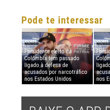
Pode te interessar
MUNDO
MUND
Presidente eleito da
Presi
Colômbia tem passado
Colôm
ligado à defesa de
ligad
acusados por narcotráfico
acusa
nos Estados Unidos
nos E