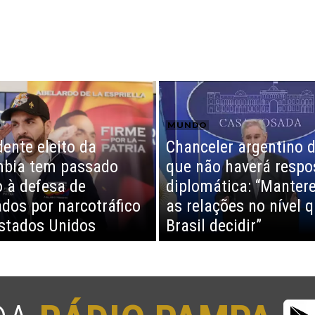
O
MUNDO
dente eleito da
Chanceler argentino d
bia tem passado
que não haverá respo
o à defesa de
diplomática: “Mante
dos por narcotráfico
as relações no nível 
stados Unidos
Brasil decidir”