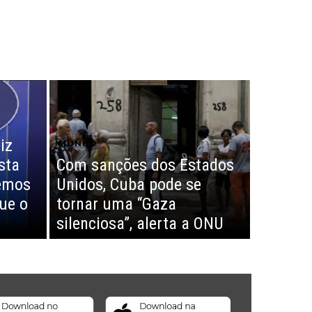
iz
MUNDO
sta
Com sanções dos Estados
remos
Unidos, Cuba pode se
que o
tornar uma “Gaza
silenciosa”, alerta a ONU