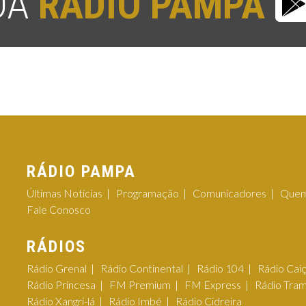
 DA
RÁDIO PAMPA
RÁDIO PAMPA
Últimas Notícias
Programação
Comunicadores
Quem
Fale Conosco
RÁDIOS
Rádio Grenal
Rádio Continental
Rádio 104
Rádio Cai
Rádio Princesa
FM Premium
FM Express
Rádio Tra
Rádio Xangri-lá
Rádio Imbé
Rádio Cidreira