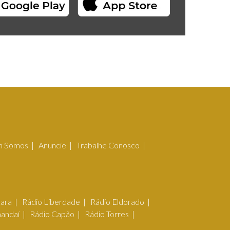
 Somos
Anuncie
Trabalhe Conosco
çara
Rádio Liberdade
Rádio Eldorado
mandaí
Rádio Capão
Rádio Torres