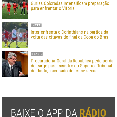
Gurias Coloradas intensificam preparação
para enfrentar o Vitória
INTER
Inter enfrenta o Corinthians na partida da
volta das oitavas de final da Copa do Brasil
BRASIL
Procuradoria-Geral da República pede perda
de cargo para ministro do Superior Tribunal
de Justiça acusado de crime sexual
BAIXE O APP DA
RÁDIO