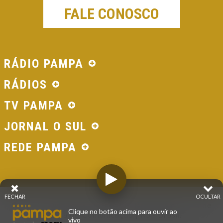
FALE CONOSCO
RÁDIO PAMPA
RÁDIOS
TV PAMPA
JORNAL O SUL
REDE PAMPA
FECHAR
OCULTAR
© 2026 - Direitos Reservados - Rádio Pampa - Rede
Clique no botão acima para ouvir ao
Pampa de Comunicação | RS - Brasil.
vivo