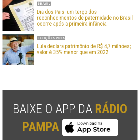
BRASIL
Dia dos Pais: um terço dos
reconhecimentos de paternidade no Brasil
ocorre após a primeira infância
ELEIÇÕES 2026
Lula declara patrimônio de R$ 4,7 milhões;
valor é 35% menor que em 2022
BAIXE O APP DA
RÁDIO
PAMPA