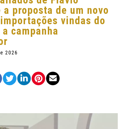
 aliados de Flávio
 a proposta de um novo
 importações vindas do
a a campanha
or
de 2026