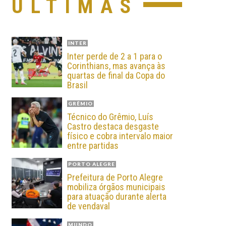
ÚLTIMAS
INTER
Inter perde de 2 a 1 para o
Corinthians, mas avança às
quartas de final da Copa do
Brasil
GRÊMIO
Técnico do Grêmio, Luís
Castro destaca desgaste
físico e cobra intervalo maior
entre partidas
PORTO ALEGRE
Prefeitura de Porto Alegre
mobiliza órgãos municipais
para atuação durante alerta
de vendaval
MUNDO