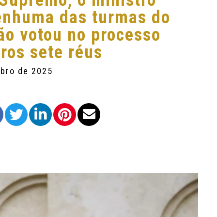
 Supremo, o ministro
nenhuma das turmas do
não votou no processo
ros sete réus
mbro de 2025