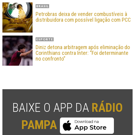
BRASIL
Petrobras deixa de vender combustíveis à
distribuidora com possível ligação com PCC
ESPORTE
Diniz detona arbitragem após eliminação do
Corinthians contra Inter: “Foi determinante
no confronto”
BAIXE O APP DA
RÁDIO
PAMPA