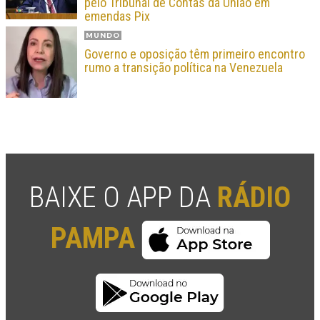
pelo Tribunal de Contas da União em
emendas Pix
MUNDO
Governo e oposição têm primeiro encontro
rumo a transição política na Venezuela
BAIXE O APP DA
RÁDIO
PAMPA