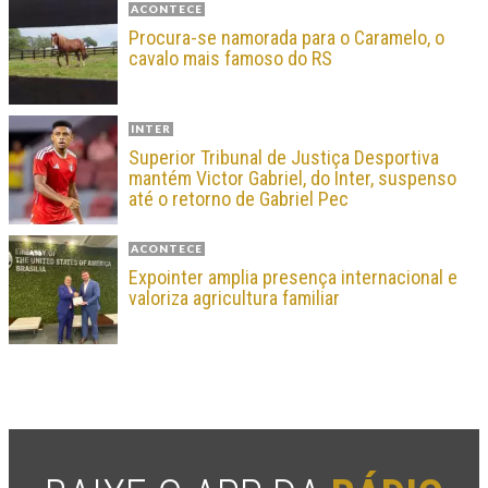
ACONTECE
Procura-se namorada para o Caramelo, o
cavalo mais famoso do RS
INTER
Superior Tribunal de Justiça Desportiva
mantém Victor Gabriel, do Inter, suspenso
até o retorno de Gabriel Pec
ACONTECE
Expointer amplia presença internacional e
valoriza agricultura familiar