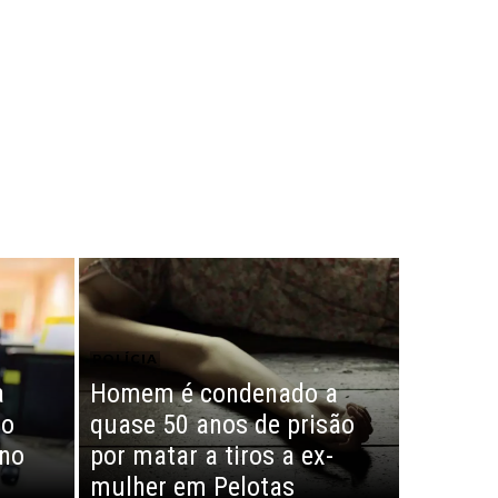
POLÍCIA
a
Homem é condenado a
so
quase 50 anos de prisão
 no
por matar a tiros a ex-
mulher em Pelotas