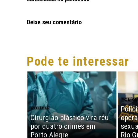
Deixe seu comentário
Pode te interessar
POLÍCI
Políci
POLÍCIA
Cirurgião plástico vira réu
opera
por quatro crimes em
sexua
Porto Alegre
Rio G