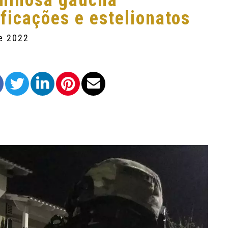
iminosa gaúcha
ficações e estelionatos
de 2022