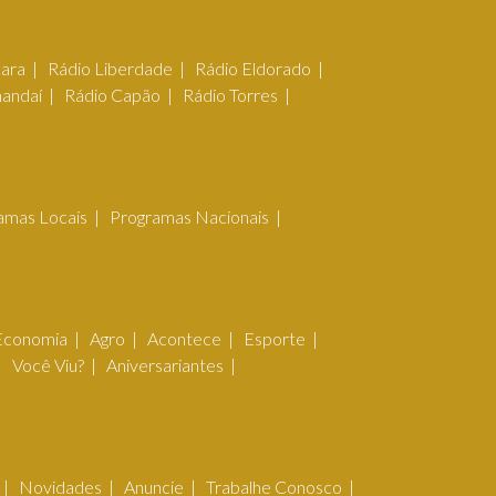
çara
Rádio Liberdade
Rádio Eldorado
mandaí
Rádio Capão
Rádio Torres
amas Locais
Programas Nacionais
Economia
Agro
Acontece
Esporte
Você Viu?
Aniversariantes
Novidades
Anuncie
Trabalhe Conosco