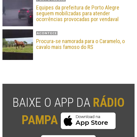
Equipes da prefeitura de Porto Alegre
seguem mobilizadas para atender
ocorrências provocadas por vendaval
ACONTECE
Procura-se namorada para o Caramelo, o
cavalo mais famoso do RS
BAIXE O APP DA
RÁDIO
PAMPA