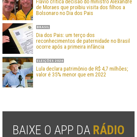
Flávio critica decisão do ministro Alexandre
de Moraes que proibiu visita dos filhos a
Bolsonaro no Dia dos Pais
BRASIL
Dia dos Pais: um terço dos
reconhecimentos de paternidade no Brasil
ocorre após a primeira infância
ELEIÇÕES 2026
Lula declara patrimônio de R$ 4,7 milhões;
valor é 35% menor que em 2022
BAIXE O APP DA
RÁDIO