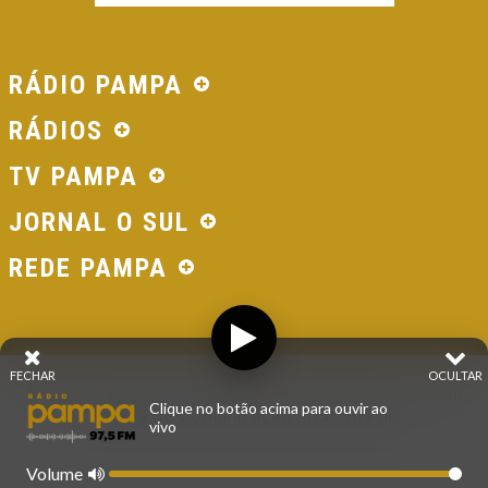
RÁDIO PAMPA
RÁDIOS
TV PAMPA
JORNAL O SUL
REDE PAMPA
FECHAR
OCULTAR
© 2026 - Direitos Reservados - Rádio Pampa - Rede
Clique no botão acima para ouvir ao
Pampa de Comunicação | RS - Brasil.
vivo
Volume