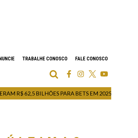
NUNCIE
TRABALHE CONOSCO
FALE CONOSCO
$ 62,5 BILHÕES PARA BETS EM 2025
LULA