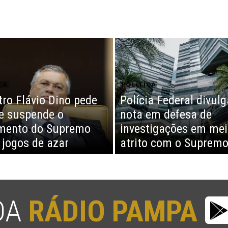
CA
POLÍTICA
tro Flávio Dino pede
Polícia Federal divulg
 e suspende o
nota em defesa de
mento do Supremo
investigações em mei
 jogos de azar
atrito com o Suprem
 DA
RÁDIO PAMPA