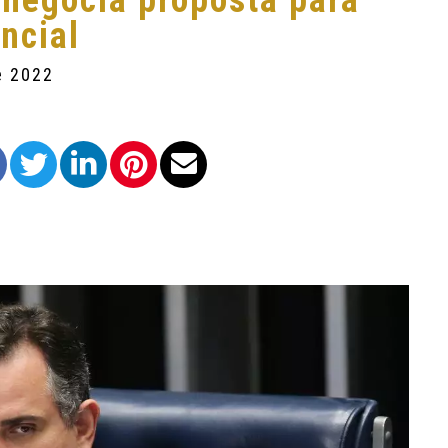
negocia proposta para
encial
e 2022