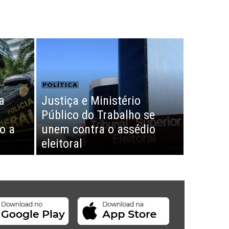
POLÍTICA
a
Justiça e Ministério
Público do Trabalho se
o a
unem contra o assédio
o
eleitoral