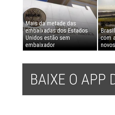
MUNDO
Mais da metade das
MUND
embaixadas dos Estados
Brasi
Unidos estão sem
com a
embaixador
novos
BAIXE O APP