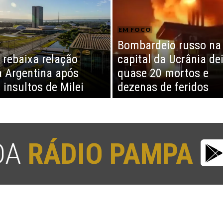
EM FOCO
Bombardeio russo na
O
l rebaixa relação
capital da Ucrânia de
 Argentina após
quase 20 mortos e
 insultos de Milei
dezenas de feridos
 DA
RÁDIO PAMPA