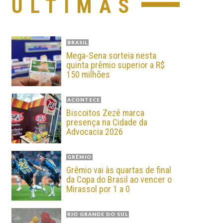
ÚLTIMAS
BRASIL
Mega-Sena sorteia nesta
quinta prêmio superior a R$
150 milhões
ACONTECE
Biscoitos Zezé marca
presença na Cidade da
Advocacia 2026
GRÊMIO
Grêmio vai às quartas de final
da Copa do Brasil ao vencer o
Mirassol por 1 a 0
RIO GRANDE DO SUL