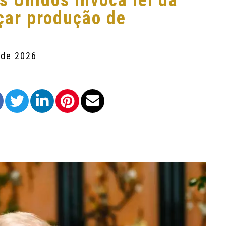
s Unidos invoca lei da
rçar produção de
 de 2026