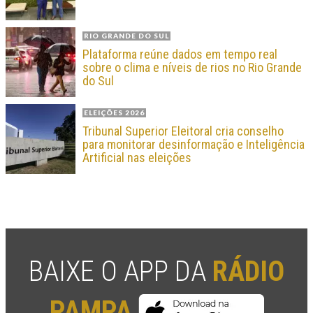
RIO GRANDE DO SUL
Plataforma reúne dados em tempo real
sobre o clima e níveis de rios no Rio Grande
do Sul
ELEIÇÕES 2026
Tribunal Superior Eleitoral cria conselho
para monitorar desinformação e Inteligência
Artificial nas eleições
BAIXE O APP DA
RÁDIO
PAMPA